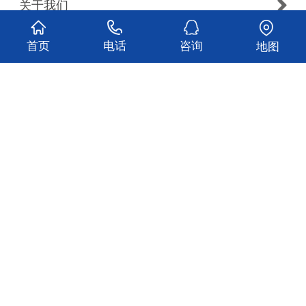
关于我们
服务项目
首页
电话
咨询
地图
新闻动态
搬家案例
网点分布
联系我们
CopyRight © 2018 顺安搬家公司
备案号：
ICP备********号
技术支持：
易商科技