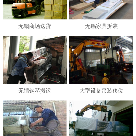
无锡商场送货
无锡家具拆装
无锡钢琴搬运
大型设备吊装移位