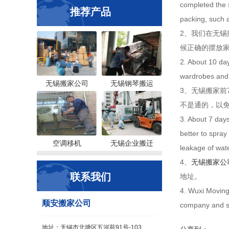
completed the 
推荐产品
packing, such a
2、我们在无
候正确的摆放
2. About 10 day
wardrobes and s
无锡搬家公司
无锡钢琴搬运
3、无锡搬家前
不是通的，以
3. About 7 days
better to spray
空调移机
无锡企业搬迁
leakage of wate
4、
无锡搬家公
联系我们
地址。
4. Wuxi Movin
顺安搬家公司
company and so
地址：无锡市北塘区五河苑91号-103