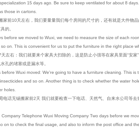
specialization 15 days ago. Be sure to keep ventilated for about 8 day
s those in cartons.
锡搬家前10天左右，我们要量量我们每个房间的尺寸的，还有就是大件物
家具的。
s before we moved to Wuxi, we need to measure the size of each room, a
o on. This is convenient for us to put the furniture in the right place
7天左右：我们就要来个家具大扫除的，这是防止小强等在家具里面“安家
免水孔的堵塞或是漏水等。
 before Wuxi moved: We're going to have a furniture cleaning. This is to 
 insecticides and so on. Another thing is to check whether the water ho
r holes.
司
电话无锡搬家前2天 我们就要检查一下电话、天然气、自来水公司等
g Company Telephone Wuxi Moving Company Two days before we move, 
 on to check the final usage, and also to inform the post office and t