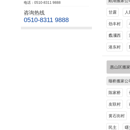
鹅湖搬家公
电话：0510-8311 9888
咨询热线
甘露
人
0510-8311 9888
劲丰村
蠡漍西
港东村
惠山区搬
堰桥搬家公
陈家桥
友联村
黄石街村
民主
曙