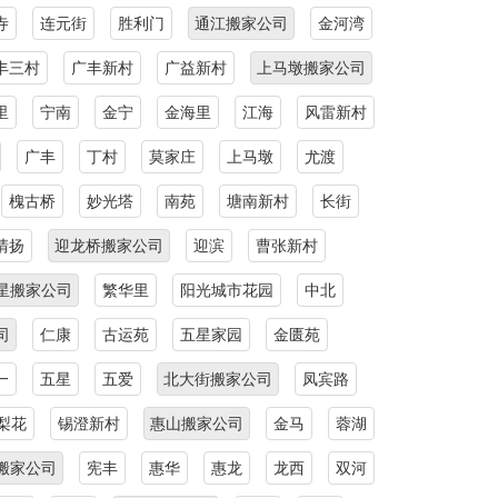
寺
连元街
胜利门
通江搬家公司
金河湾
丰三村
广丰新村
广益新村
上马墩搬家公司
里
宁南
金宁
金海里
江海
风雷新村
广丰
丁村
莫家庄
上马墩
尤渡
槐古桥
妙光塔
南苑
塘南新村
长街
清扬
迎龙桥搬家公司
迎滨
曹张新村
星搬家公司
繁华里
阳光城市花园
中北
司
仁康
古运苑
五星家园
金匮苑
一
五星
五爱
北大街搬家公司
凤宾路
梨花
锡澄新村
惠山搬家公司
金马
蓉湖
搬家公司
宪丰
惠华
惠龙
龙西
双河