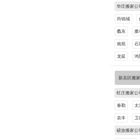
华庄搬家公
尚锦城
蠡东
糜
南苑
石
龙延
鸿
新吴区搬
旺庄搬家公
春勤
太
农丰
卫
硕放搬家公