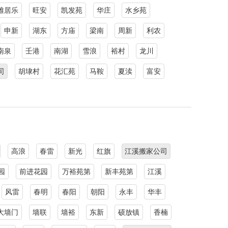
雅居乐
旺安
凯发苑
华庄
水乡苑
申新
湖东
方庙
梁南
周新
利农
南泉
壬港
南湖
雪浪
裕村
龙川
司
胡埭村
花汇苑
马鞍
夏渎
富安
高浪
春雷
新光
红旗
江溪搬家公司
园
前进花园
万裕苑第
新丰苑第
江溪
风雷
春明
春阳
朝阳
永丰
华丰
大墙门
墙联
墙裕
东新
硕放镇
香楠