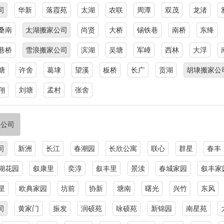
司
华新
落霞苑
太湖
农联
周潭
双茂
龙渚
桑南
太湖搬家公司
尚贤
大桥
锡铁巷
南桥
东绛
巷桥
雪浪搬家公司
滨湖
吴塘
军嶂
西林
大浮
塘
许舍
葛埭
望溪
板桥
长广
贡湖
胡埭搬家公
翔
刘塘
孟村
张舍
家公司
司
新洲
长江
春潮园
长欣公寓
联心
群星
春丰
湖花园
叙康里
奕淳
叙丰里
景渎
春城家园
叙丰家
星
欧典家园
坊前
协新
塘南
曙光
兴竹
东风
司
黄家门
振发
润硕苑
咏硕苑
新锦园
南星苑