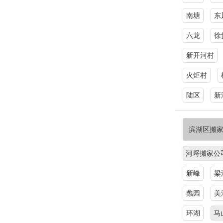
南塘
东
六龙
徐
新开河村
火炬村
陆区
新
滨湖区搬
河埒搬家公
新峰
梁
蠡园
美
环湖
马