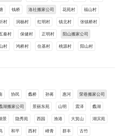
塘
钱桥
洛社搬家公司
花苑村
福山村
圻村
润杨村
红明村
镇北村
张镇桥村
五秦村
保健村
正明村
阳山搬家公司
山村
鸿桥村
住基村
桃源村
阳山村
南
协民
蠡桥
孙蒋
惠河
荣巷搬家公司
蠡湖搬家公司
景丽东苑
山明
震泽
蠡湖
湖景
隐秀苑
西园
渔港
大箕山
湖滨苑
坞
和平
西村
嶂青
群丰
古竹