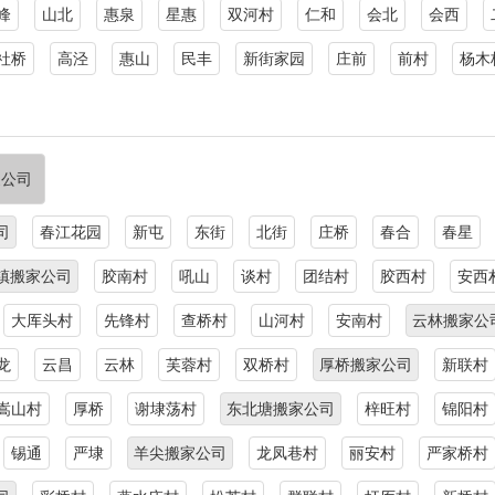
峰
山北
惠泉
星惠
双河村
仁和
会北
会西
社桥
高泾
惠山
民丰
新街家园
庄前
前村
杨木
家公司
司
春江花园
新屯
东街
北街
庄桥
春合
春星
镇搬家公司
胶南村
吼山
谈村
团结村
胶西村
安西
大厍头村
先锋村
查桥村
山河村
安南村
云林搬家公
龙
云昌
云林
芙蓉村
双桥村
厚桥搬家公司
新联村
嵩山村
厚桥
谢埭荡村
东北塘搬家公司
梓旺村
锦阳村
锡通
严埭
羊尖搬家公司
龙凤巷村
丽安村
严家桥村