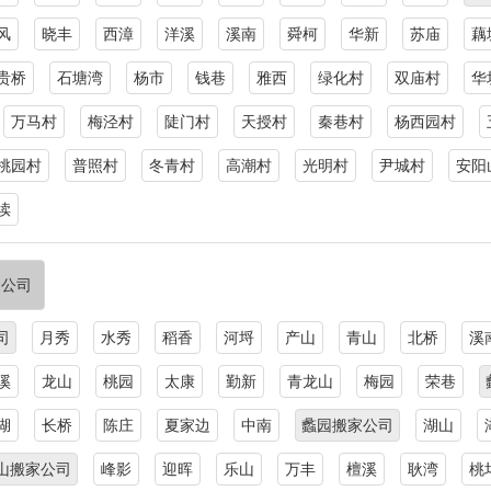
风
晓丰
西漳
洋溪
溪南
舜柯
华新
苏庙
藕
贵桥
石塘湾
杨市
钱巷
雅西
绿化村
双庙村
华
万马村
梅泾村
陡门村
天授村
秦巷村
杨西园村
桃园村
普照村
冬青村
高潮村
光明村
尹城村
安阳
渎
家公司
司
月秀
水秀
稻香
河埒
产山
青山
北桥
溪
溪
龙山
桃园
太康
勤新
青龙山
梅园
荣巷
湖
长桥
陈庄
夏家边
中南
蠡园搬家公司
湖山
山搬家公司
峰影
迎晖
乐山
万丰
檀溪
耿湾
桃