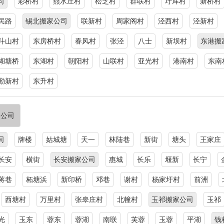
司
彩桥村
燕水庄村
松芝村
群联村
圩厍村
新桥村
民路
锡北搬家公司
联新村
周家阁村
泾西村
泾新村
斗山村
东房桥村
春风村
张泾
八士
新坝村
东港搬
湖塘桥
东湖村
朝阳村
山联村
亚光村
港南村
东南
勤新村
东升村
家公司
司
牌楼
姑城塘
天一
林陆巷
新街
塘头
王家庄
长安
横街
长安搬家公司
惠城
长乐
堰新
长宁
蒋巷
柘塘浜
新印桥
邓巷
谢村
杨家圩村
前洲
西塘村
万里村
张皋庄村
北幢村
玉祁搬家公司
玉祁
光
玉东
蓉东
蓉湖
南联
芙蓉
玉蓉
平湖
钱