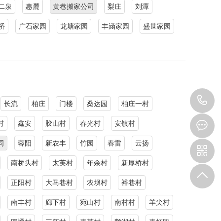
二泉
惠麓
黄巷搬家公司
梨庄
刘潭
桥
广石家园
龙塘家园
丰涵家园
盛世家园
0
长流
柏庄
门楼
桑达园
柏庄一村
8
村
鑫安
胶山村
春光村
安镇村
司
蓉阳
新农丰
竹园
春雷
云扬
9
南桥头村
太芙村
年余村
新厚桥村
正阳村
大马巷村
农坝村
裕巷村
南丰村
廊下村
宛山村
南村村
羊尖村