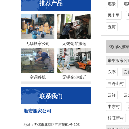
推荐产品
惠景
惠
民丰里
五河
无锡搬家公司
无锡钢琴搬运
锡山区搬
东亭搬家公
东亭
安
空调移机
无锡企业搬迁
白丹山村
云祥
云
联系我们
中东村
顺安搬家公司
梓旺新村
地址：无锡市北塘区五河苑91号-103