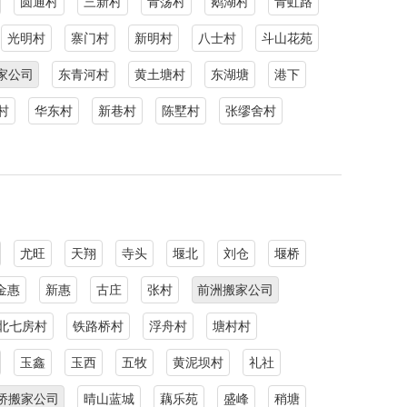
圆通村
三新村
青荡村
鹅湖村
青虹路
光明村
寨门村
新明村
八士村
斗山花苑
家公司
东青河村
黄土塘村
东湖塘
港下
村
华东村
新巷村
陈墅村
张缪舍村
尤旺
天翔
寺头
堰北
刘仓
堰桥
金惠
新惠
古庄
张村
前洲搬家公司
北七房村
铁路桥村
浮舟村
塘村村
玉鑫
玉西
五牧
黄泥坝村
礼社
桥搬家公司
晴山蓝城
藕乐苑
盛峰
稍塘