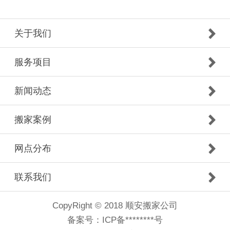
关于我们
服务项目
新闻动态
搬家案例
网点分布
联系我们
CopyRight © 2018 顺安搬家公司
备案号：
ICP备********号