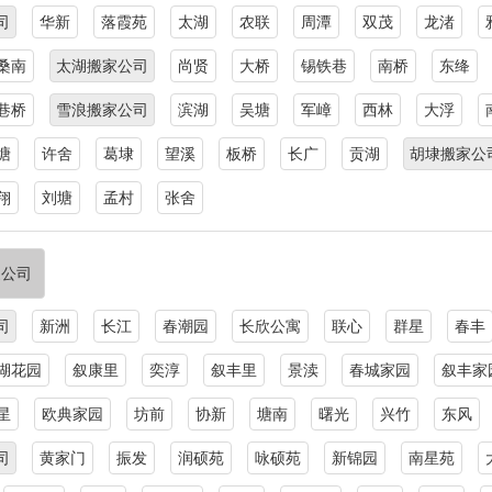
司
华新
落霞苑
太湖
农联
周潭
双茂
龙渚
桑南
太湖搬家公司
尚贤
大桥
锡铁巷
南桥
东绛
巷桥
雪浪搬家公司
滨湖
吴塘
军嶂
西林
大浮
塘
许舍
葛埭
望溪
板桥
长广
贡湖
胡埭搬家公
翔
刘塘
孟村
张舍
家公司
司
新洲
长江
春潮园
长欣公寓
联心
群星
春丰
湖花园
叙康里
奕淳
叙丰里
景渎
春城家园
叙丰家
星
欧典家园
坊前
协新
塘南
曙光
兴竹
东风
司
黄家门
振发
润硕苑
咏硕苑
新锦园
南星苑