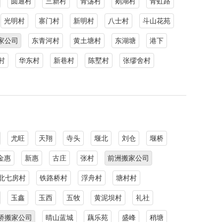
圆通村
三新村
青荡村
鹅湖村
青虹路
光明村
寨门村
新明村
八士村
斗山花苑
家公司
东青河村
黄土塘村
东湖塘
港下
村
华东村
新巷村
陈墅村
张缪舍村
尤旺
天翔
寺头
堰北
刘仓
堰桥
金惠
新惠
古庄
张村
前洲搬家公司
北七房村
铁路桥村
浮舟村
塘村村
玉鑫
玉西
五牧
黄泥坝村
礼社
桥搬家公司
晴山蓝城
藕乐苑
盛峰
稍塘