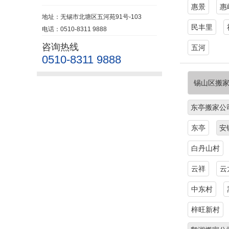
惠景
惠
地址：无锡市北塘区五河苑91号-103
民丰里
电话：0510-8311 9888
咨询热线
五河
0510-8311 9888
锡山区搬
东亭搬家公
东亭
安
白丹山村
云祥
云
中东村
梓旺新村