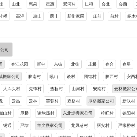
峰
山北
惠泉
星惠
双河村
仁和
会北
会西
社桥
高泾
惠山
民丰
新街家园
庄前
前村
杨木
家公司
司
春江花园
新屯
东街
北街
庄桥
春合
春星
镇搬家公司
胶南村
吼山
谈村
团结村
胶西村
安西
大厍头村
先锋村
查桥村
山河村
安南村
云林搬家公
龙
云昌
云林
芙蓉村
双桥村
厚桥搬家公司
新联村
嵩山村
厚桥
谢埭荡村
东北塘搬家公司
梓旺村
锦阳村
锡通
严埭
羊尖搬家公司
龙凤巷村
丽安村
严家桥村