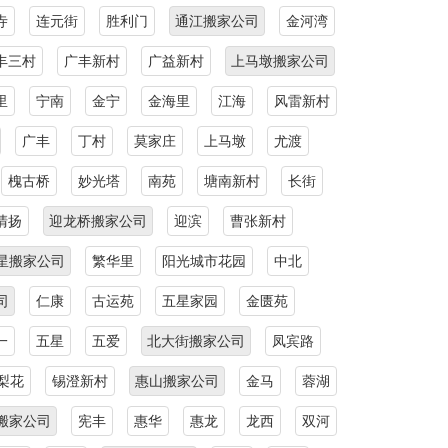
寺
连元街
胜利门
通江搬家公司
金河湾
丰三村
广丰新村
广益新村
上马墩搬家公司
里
宁南
金宁
金海里
江海
风雷新村
广丰
丁村
莫家庄
上马墩
尤渡
槐古桥
妙光塔
南苑
塘南新村
长街
清扬
迎龙桥搬家公司
迎滨
曹张新村
星搬家公司
繁华里
阳光城市花园
中北
司
仁康
古运苑
五星家园
金匮苑
一
五星
五爱
北大街搬家公司
凤宾路
梨花
锡澄新村
惠山搬家公司
金马
蓉湖
搬家公司
宪丰
惠华
惠龙
龙西
双河