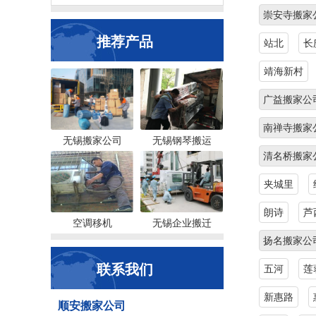
崇安寺搬家
推荐产品
站北
长
靖海新村
广益搬家公
南禅寺搬家
无锡搬家公司
无锡钢琴搬运
清名桥搬家
夹城里
朗诗
芦
空调移机
无锡企业搬迁
扬名搬家公
联系我们
五河
莲
新惠路
顺安搬家公司