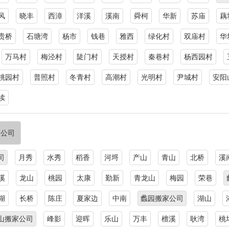
风
晓丰
西漳
洋溪
溪南
舜柯
华新
苏庙
藕
贵桥
石塘湾
杨市
钱巷
雅西
绿化村
双庙村
华
万马村
梅泾村
陡门村
天授村
秦巷村
杨西园村
桃园村
普照村
冬青村
高潮村
光明村
尹城村
安阳
渎
家公司
司
月秀
水秀
稻香
河埒
产山
青山
北桥
溪
溪
龙山
桃园
太康
勤新
青龙山
梅园
荣巷
湖
长桥
陈庄
夏家边
中南
蠡园搬家公司
湖山
山搬家公司
峰影
迎晖
乐山
万丰
檀溪
耿湾
桃