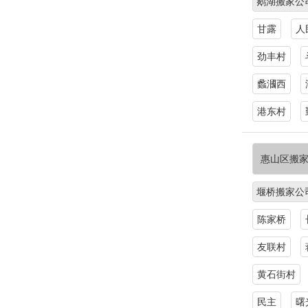
鹅湖搬家公
甘露
人
劲丰村
蠡漍西
港东村
惠山区搬
堰桥搬家公
陈家桥
友联村
黄石街村
民主
曙