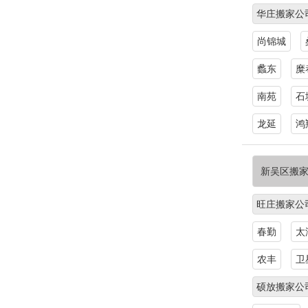
华庄搬家公
尚锦城
蠡东
糜
南苑
石
龙延
鸿
新吴区搬
旺庄搬家公
春勤
太
农丰
卫
硕放搬家公