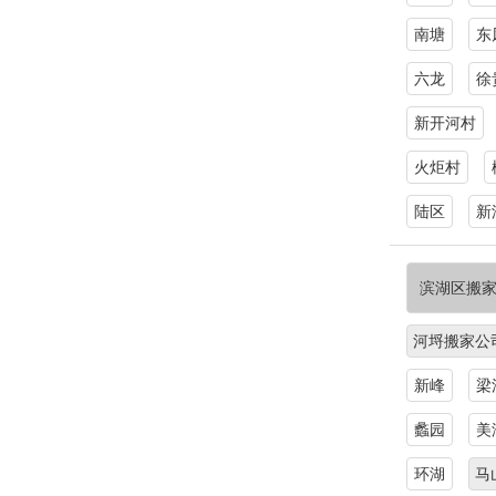
南塘
东
六龙
徐
新开河村
火炬村
陆区
新
滨湖区搬
河埒搬家公
新峰
梁
蠡园
美
环湖
马