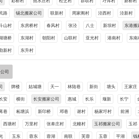
司
彩桥村
燕水庄村
松芝村
群联村
圩厍村
新桥村
民路
锡北搬家公司
联新村
周家阁村
泾西村
泾新村
斗山村
东房桥村
春风村
张泾
八士
新坝村
东港搬
湖塘桥
东湖村
朝阳村
山联村
亚光村
港南村
东南
勤新村
东升村
家公司
司
牌楼
姑城塘
天一
林陆巷
新街
塘头
王家庄
长安
横街
长安搬家公司
惠城
长乐
堰新
长宁
蒋巷
柘塘浜
新印桥
邓巷
谢村
杨家圩村
前洲
西塘村
万里村
张皋庄村
北幢村
玉祁搬家公司
玉祁
光
玉东
蓉东
蓉湖
南联
芙蓉
玉蓉
平湖
钱