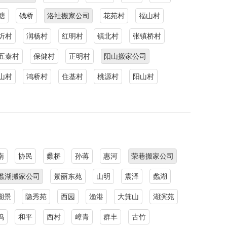
塘
钱桥
洛社搬家公司
花苑村
福山村
圻村
润杨村
红明村
镇北村
张镇桥村
五秦村
保健村
正明村
阳山搬家公司
山村
鸿桥村
住基村
桃源村
阳山村
南
协民
蠡桥
孙蒋
惠河
荣巷搬家公司
蠡湖搬家公司
景丽东苑
山明
震泽
蠡湖
湖景
隐秀苑
西园
渔港
大箕山
湖滨苑
坞
和平
西村
嶂青
群丰
古竹