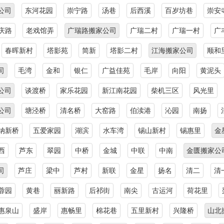
公司
东河花园
崇宁路
汤巷
后西溪
百岁坊巷
崇安
庆路
老戏馆弄
广瑞路搬家公司
广瑞二村
广瑞一村
广
春晖新村
塔影苑
简新
塔影二村
江海搬家公司
顺和
司
毛湾
金和
银仁
广益佳苑
毛岸
向阳
黄泥头
公司
谈渡桥
家乐花园
新江南花园
柴机三区
风光里
公司
塘泾桥
清名桥
大窑路
伯渎港
沁园
南扬
纳新桥
五爱家园
湖滨
水车湾
锡山新村
锡惠里
金
西
芦东
翠园
中桥
金城
中联
中南
金匮搬家公
司
芦庄
梁中
芦村
新联
金星
扬名
清二
清
蓉园
黄巷
丽新路
后祁街
南尖
古运河
荷花里
惠泉山
盛岸
惠畅里
棉花巷
五里新村
兴隆桥
山北