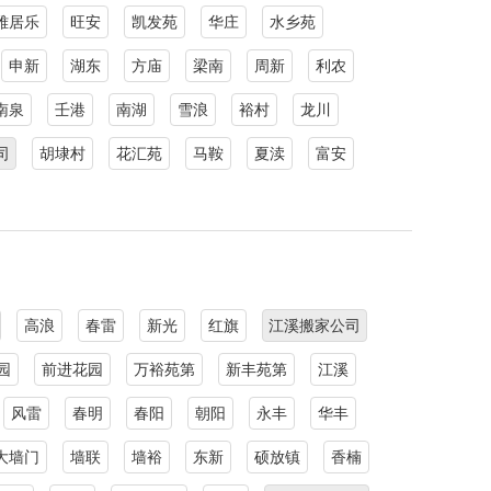
雅居乐
旺安
凯发苑
华庄
水乡苑
申新
湖东
方庙
梁南
周新
利农
南泉
壬港
南湖
雪浪
裕村
龙川
司
胡埭村
花汇苑
马鞍
夏渎
富安
高浪
春雷
新光
红旗
江溪搬家公司
园
前进花园
万裕苑第
新丰苑第
江溪
风雷
春明
春阳
朝阳
永丰
华丰
大墙门
墙联
墙裕
东新
硕放镇
香楠