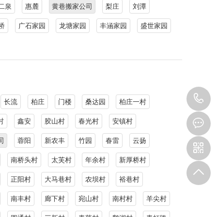
二泉
惠麓
黄巷搬家公司
梨庄
刘潭
桥
广石家园
龙塘家园
丰涵家园
盛世家园
0
长流
柏庄
门楼
桑达园
柏庄一村
8
村
鑫安
胶山村
春光村
安镇村
司
蓉阳
新农丰
竹园
春雷
云扬
9
南桥头村
太芙村
年余村
新厚桥村
正阳村
大马巷村
农坝村
裕巷村
南丰村
廊下村
宛山村
南村村
羊尖村