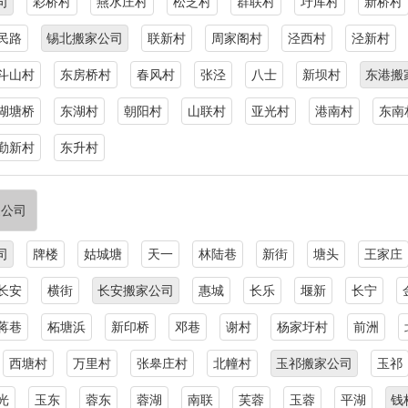
司
彩桥村
燕水庄村
松芝村
群联村
圩厍村
新桥村
民路
锡北搬家公司
联新村
周家阁村
泾西村
泾新村
斗山村
东房桥村
春风村
张泾
八士
新坝村
东港搬
湖塘桥
东湖村
朝阳村
山联村
亚光村
港南村
东南
勤新村
东升村
家公司
司
牌楼
姑城塘
天一
林陆巷
新街
塘头
王家庄
长安
横街
长安搬家公司
惠城
长乐
堰新
长宁
蒋巷
柘塘浜
新印桥
邓巷
谢村
杨家圩村
前洲
西塘村
万里村
张皋庄村
北幢村
玉祁搬家公司
玉祁
光
玉东
蓉东
蓉湖
南联
芙蓉
玉蓉
平湖
钱