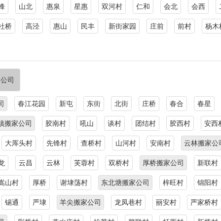
峰
山北
惠泉
星惠
双河村
仁和
会北
会西
社桥
高泾
惠山
民丰
新街家园
庄前
前村
杨木
家公司
司
春江花园
新屯
东街
北街
庄桥
春合
春星
镇搬家公司
胶南村
吼山
谈村
团结村
胶西村
安西
大厍头村
先锋村
查桥村
山河村
安南村
云林搬家公
龙
云昌
云林
芙蓉村
双桥村
厚桥搬家公司
新联村
嵩山村
厚桥
谢埭荡村
东北塘搬家公司
梓旺村
锦阳村
锡通
严埭
羊尖搬家公司
龙凤巷村
丽安村
严家桥村