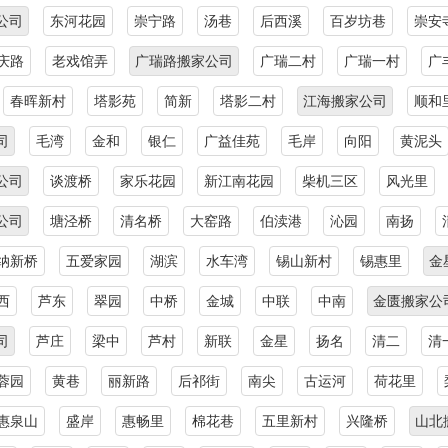
公司
东河花园
崇宁路
汤巷
后西溪
百岁坊巷
崇安
庆路
老戏馆弄
广瑞路搬家公司
广瑞二村
广瑞一村
广
春晖新村
塔影苑
简新
塔影二村
江海搬家公司
顺和
司
毛湾
金和
银仁
广益佳苑
毛岸
向阳
黄泥头
公司
谈渡桥
家乐花园
新江南花园
柴机三区
风光里
公司
塘泾桥
清名桥
大窑路
伯渎港
沁园
南扬
纳新桥
五爱家园
湖滨
水车湾
锡山新村
锡惠里
金
西
芦东
翠园
中桥
金城
中联
中南
金匮搬家公
司
芦庄
梁中
芦村
新联
金星
扬名
清二
清
蓉园
黄巷
丽新路
后祁街
南尖
古运河
荷花里
惠泉山
盛岸
惠畅里
棉花巷
五里新村
兴隆桥
山北