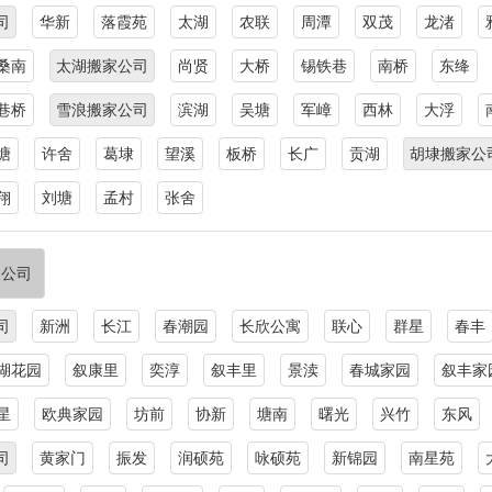
司
华新
落霞苑
太湖
农联
周潭
双茂
龙渚
桑南
太湖搬家公司
尚贤
大桥
锡铁巷
南桥
东绛
巷桥
雪浪搬家公司
滨湖
吴塘
军嶂
西林
大浮
塘
许舍
葛埭
望溪
板桥
长广
贡湖
胡埭搬家公
翔
刘塘
孟村
张舍
家公司
司
新洲
长江
春潮园
长欣公寓
联心
群星
春丰
湖花园
叙康里
奕淳
叙丰里
景渎
春城家园
叙丰家
星
欧典家园
坊前
协新
塘南
曙光
兴竹
东风
司
黄家门
振发
润硕苑
咏硕苑
新锦园
南星苑