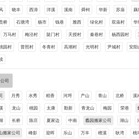
风
晓丰
西漳
洋溪
溪南
舜柯
华新
苏庙
藕
贵桥
石塘湾
杨市
钱巷
雅西
绿化村
双庙村
华
万马村
梅泾村
陡门村
天授村
秦巷村
杨西园村
桃园村
普照村
冬青村
高潮村
光明村
尹城村
安阳
渎
家公司
司
月秀
水秀
稻香
河埒
产山
青山
北桥
溪
溪
龙山
桃园
太康
勤新
青龙山
梅园
荣巷
湖
长桥
陈庄
夏家边
中南
蠡园搬家公司
湖山
山搬家公司
峰影
迎晖
乐山
万丰
檀溪
耿湾
桃