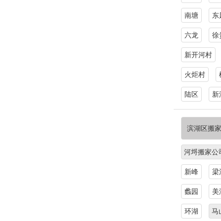
南塘
东
六龙
徐
新开河村
火炬村
陆区
新
滨湖区搬
河埒搬家公
新峰
梁
蠡园
美
环湖
马