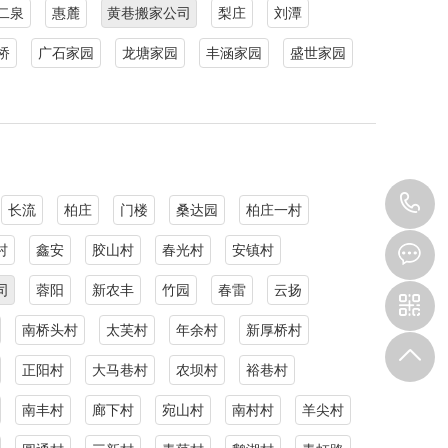
二泉
惠麓
黄巷搬家公司
梨庄
刘潭
桥
广石家园
龙塘家园
丰涵家园
盛世家园
0
长流
柏庄
门楼
桑达园
柏庄一村
8
村
鑫安
胶山村
春光村
安镇村
司
蓉阳
新农丰
竹园
春雷
云扬
9
南桥头村
太芙村
年余村
新厚桥村
正阳村
大马巷村
农坝村
裕巷村
南丰村
廊下村
宛山村
南村村
羊尖村