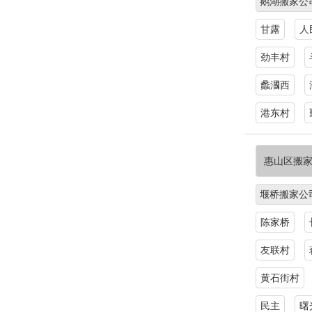
鹅湖搬家公
甘露
人
劲丰村
蠡漍西
港东村
惠山区搬
堰桥搬家公
陈家桥
友联村
黄石街村
民主
曙