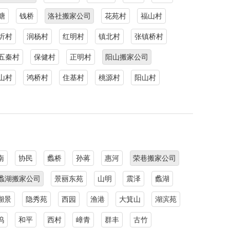
塘
钱桥
洛社搬家公司
花苑村
福山村
圻村
润杨村
红明村
镇北村
张镇桥村
五秦村
保健村
正明村
阳山搬家公司
山村
鸿桥村
住基村
桃源村
阳山村
南
协民
蠡桥
孙蒋
惠河
荣巷搬家公司
蠡湖搬家公司
景丽东苑
山明
震泽
蠡湖
湖景
隐秀苑
西园
渔港
大箕山
湖滨苑
坞
和平
西村
嶂青
群丰
古竹