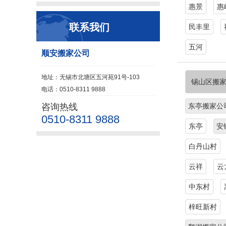
惠景
惠
联系我们
民丰里
五河
顺安搬家公司
地址：无锡市北塘区五河苑91号-103
锡山区搬
电话：0510-8311 9888
咨询热线
东亭搬家公
0510-8311 9888
东亭
安
白丹山村
云祥
云
中东村
梓旺新村