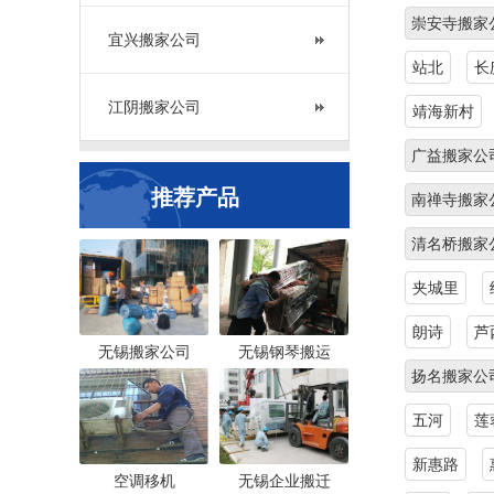
崇安寺搬家
宜兴搬家公司
站北
长
江阴搬家公司
靖海新村
广益搬家公
推荐产品
南禅寺搬家
清名桥搬家
夹城里
朗诗
芦
无锡搬家公司
无锡钢琴搬运
扬名搬家公
五河
莲
新惠路
空调移机
无锡企业搬迁