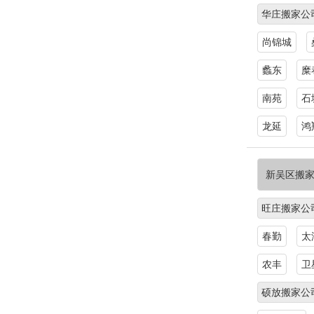
华庄搬家公
尚锦城
蠡东
糜
南苑
石
龙延
鸿
新吴区搬
旺庄搬家公
春勤
太
农丰
卫
硕放搬家公