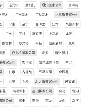
寺
连元街
胜利门
通江搬家公司
金河湾
丰三村
广丰新村
广益新村
上马墩搬家公司
里
宁南
金宁
金海里
江海
风雷新村
广丰
丁村
莫家庄
上马墩
尤渡
槐古桥
妙光塔
南苑
塘南新村
长街
清扬
迎龙桥搬家公司
迎滨
曹张新村
星搬家公司
繁华里
阳光城市花园
中北
司
仁康
古运苑
五星家园
金匮苑
一
五星
五爱
北大街搬家公司
凤宾路
梨花
锡澄新村
惠山搬家公司
金马
蓉湖
搬家公司
宪丰
惠华
惠龙
龙西
双河