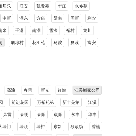
雅居乐
旺安
凯发苑
华庄
水乡苑
申新
湖东
方庙
梁南
周新
利农
南泉
壬港
南湖
雪浪
裕村
龙川
司
胡埭村
花汇苑
马鞍
夏渎
富安
高浪
春雷
新光
红旗
江溪搬家公司
园
前进花园
万裕苑第
新丰苑第
江溪
风雷
春明
春阳
朝阳
永丰
华丰
大墙门
墙联
墙裕
东新
硕放镇
香楠