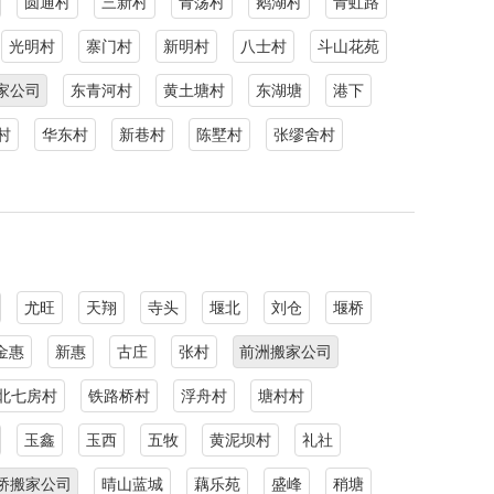
圆通村
三新村
青荡村
鹅湖村
青虹路
光明村
寨门村
新明村
八士村
斗山花苑
家公司
东青河村
黄土塘村
东湖塘
港下
村
华东村
新巷村
陈墅村
张缪舍村
尤旺
天翔
寺头
堰北
刘仓
堰桥
金惠
新惠
古庄
张村
前洲搬家公司
北七房村
铁路桥村
浮舟村
塘村村
玉鑫
玉西
五牧
黄泥坝村
礼社
桥搬家公司
晴山蓝城
藕乐苑
盛峰
稍塘