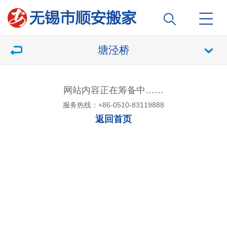
塘泾桥
网站内容正在筹备中……
服务热线：+86-0510-83119888
返回首页