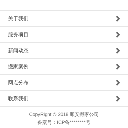
关于我们
服务项目
新闻动态
搬家案例
网点分布
联系我们
CopyRight © 2018 顺安搬家公司
备案号：
ICP备********号