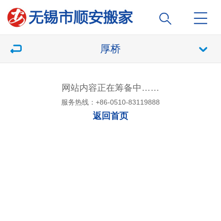
厚桥
网站内容正在筹备中……
服务热线：+86-0510-83119888
返回首页