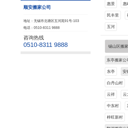
惠景
惠
顺安搬家公司
民丰里
地址：无锡市北塘区五河苑91号-103
五河
电话：0510-8311 9888
咨询热线
0510-8311 9888
锡山区搬
东亭搬家公
东亭
安
白丹山村
云祥
云
中东村
梓旺新村