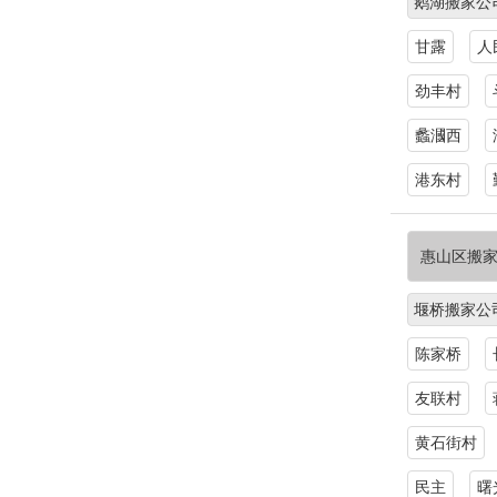
鹅湖搬家公
甘露
人
劲丰村
蠡漍西
港东村
惠山区搬
堰桥搬家公
陈家桥
友联村
黄石街村
民主
曙