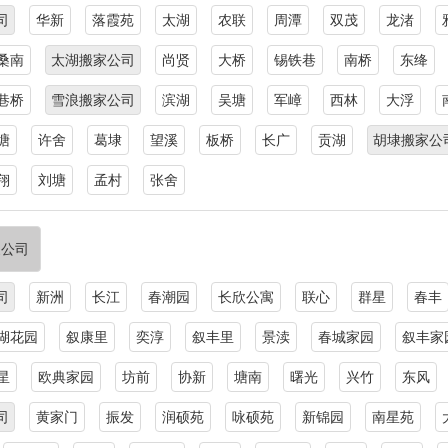
司
华新
落霞苑
太湖
农联
周潭
双茂
龙渚
桑南
太湖搬家公司
尚贤
大桥
锡铁巷
南桥
东绛
巷桥
雪浪搬家公司
滨湖
吴塘
军嶂
西林
大浮
塘
许舍
葛埭
望溪
板桥
长广
贡湖
胡埭搬家公
翔
刘塘
孟村
张舍
家公司
司
新洲
长江
春潮园
长欣公寓
联心
群星
春丰
湖花园
叙康里
奕淳
叙丰里
景渎
春城家园
叙丰家
星
欧典家园
坊前
协新
塘南
曙光
兴竹
东风
司
黄家门
振发
润硕苑
咏硕苑
新锦园
南星苑