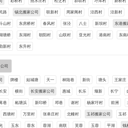
司
彩桥村
燕水庄村
松芝村
群联村
圩厍村
新桥村
民路
锡北搬家公司
联新村
周家阁村
泾西村
泾新村
斗山村
东房桥村
春风村
张泾
八士
新坝村
东港搬
湖塘桥
东湖村
朝阳村
山联村
亚光村
港南村
东南
勤新村
东升村
家公司
司
牌楼
姑城塘
天一
林陆巷
新街
塘头
王家庄
长安
横街
长安搬家公司
惠城
长乐
堰新
长宁
蒋巷
柘塘浜
新印桥
邓巷
谢村
杨家圩村
前洲
西塘村
万里村
张皋庄村
北幢村
玉祁搬家公司
玉祁
光
玉东
蓉东
蓉湖
南联
芙蓉
玉蓉
平湖
钱