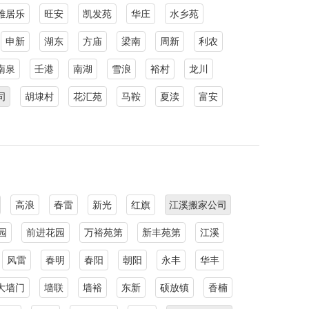
雅居乐
旺安
凯发苑
华庄
水乡苑
申新
湖东
方庙
梁南
周新
利农
南泉
壬港
南湖
雪浪
裕村
龙川
司
胡埭村
花汇苑
马鞍
夏渎
富安
高浪
春雷
新光
红旗
江溪搬家公司
园
前进花园
万裕苑第
新丰苑第
江溪
风雷
春明
春阳
朝阳
永丰
华丰
大墙门
墙联
墙裕
东新
硕放镇
香楠