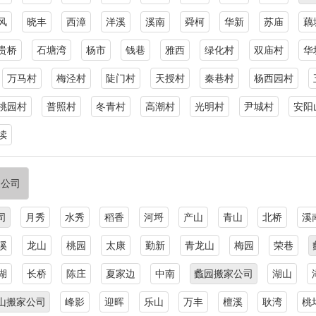
风
晓丰
西漳
洋溪
溪南
舜柯
华新
苏庙
藕
贵桥
石塘湾
杨市
钱巷
雅西
绿化村
双庙村
华
万马村
梅泾村
陡门村
天授村
秦巷村
杨西园村
桃园村
普照村
冬青村
高潮村
光明村
尹城村
安阳
渎
家公司
司
月秀
水秀
稻香
河埒
产山
青山
北桥
溪
溪
龙山
桃园
太康
勤新
青龙山
梅园
荣巷
湖
长桥
陈庄
夏家边
中南
蠡园搬家公司
湖山
山搬家公司
峰影
迎晖
乐山
万丰
檀溪
耿湾
桃