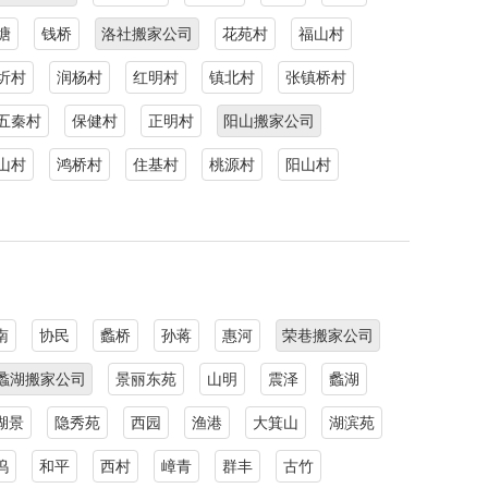
塘
钱桥
洛社搬家公司
花苑村
福山村
圻村
润杨村
红明村
镇北村
张镇桥村
五秦村
保健村
正明村
阳山搬家公司
山村
鸿桥村
住基村
桃源村
阳山村
南
协民
蠡桥
孙蒋
惠河
荣巷搬家公司
蠡湖搬家公司
景丽东苑
山明
震泽
蠡湖
湖景
隐秀苑
西园
渔港
大箕山
湖滨苑
坞
和平
西村
嶂青
群丰
古竹