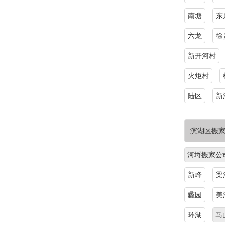
南塘
东
六龙
徐
新开河村
火炬村
陆区
新
滨湖区搬
河埒搬家公
新峰
梁
蠡园
美
环湖
马