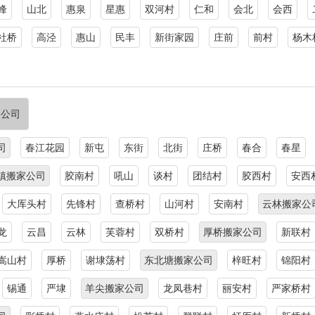
峰
山北
惠泉
星惠
双河村
仁和
会北
会西
社桥
高泾
惠山
民丰
新街家园
庄前
前村
杨木
家公司
司
春江花园
新屯
东街
北街
庄桥
春合
春星
镇搬家公司
胶南村
吼山
谈村
团结村
胶西村
安西
大厍头村
先锋村
查桥村
山河村
安南村
云林搬家公
龙
云昌
云林
芙蓉村
双桥村
厚桥搬家公司
新联村
嵩山村
厚桥
谢埭荡村
东北塘搬家公司
梓旺村
锦阳村
锡通
严埭
羊尖搬家公司
龙凤巷村
丽安村
严家桥村