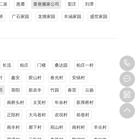
二泉
惠麓
黄巷搬家公司
梨庄
刘潭
桥
广石家园
龙塘家园
丰涵家园
盛世家园
0
长流
柏庄
门楼
桑达园
柏庄一村
8
村
鑫安
胶山村
春光村
安镇村
司
蓉阳
新农丰
竹园
春雷
云扬
9
南桥头村
太芙村
年余村
新厚桥村
正阳村
大马巷村
农坝村
裕巷村
南丰村
廊下村
宛山村
南村村
羊尖村