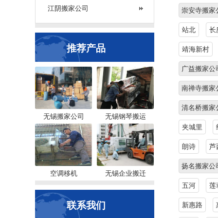
江阴搬家公司
崇安寺搬家
站北
长
推荐产品
靖海新村
广益搬家公
南禅寺搬家
清名桥搬家
无锡搬家公司
无锡钢琴搬运
夹城里
朗诗
芦
扬名搬家公
空调移机
无锡企业搬迁
五河
莲
联系我们
新惠路