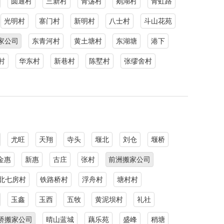
圆通村
三新村
青荡村
鹅湖村
青虹路
光明村
寨门村
新明村
八士村
斗山花苑
家公司
东青河村
黄土塘村
东湖塘
港下
村
华东村
新巷村
陈墅村
张缪舍村
尤旺
天翔
寺头
堰北
刘仓
堰桥
金惠
新惠
古庄
张村
前洲搬家公司
北七房村
铁路桥村
浮舟村
塘村村
玉鑫
玉西
五牧
黄泥坝村
礼社
桥搬家公司
晴山蓝城
藕乐苑
盛峰
稍塘