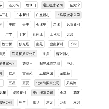
寺
连元街
胜利门
通江搬家公司
金河湾
丰三村
广丰新村
广益新村
上马墩搬家公司
里
宁南
金宁
金海里
江海
风雷新村
广丰
丁村
莫家庄
上马墩
尤渡
槐古桥
妙光塔
南苑
塘南新村
长街
清扬
迎龙桥搬家公司
迎滨
曹张新村
星搬家公司
繁华里
阳光城市花园
中北
司
仁康
古运苑
五星家园
金匮苑
一
五星
五爱
北大街搬家公司
凤宾路
梨花
锡澄新村
惠山搬家公司
金马
蓉湖
搬家公司
宪丰
惠华
惠龙
龙西
双河