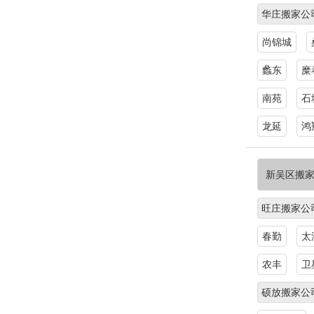
华庄搬家公
尚锦城
蠡东
糜
南苑
石
龙延
鸿
新吴区搬
旺庄搬家公
春勤
太
农丰
卫
硕放搬家公