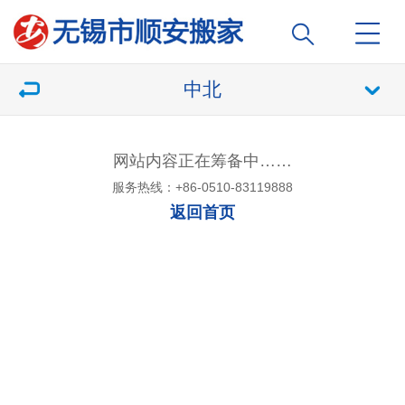
中北
网站内容正在筹备中……
服务热线：+86-0510-83119888
返回首页